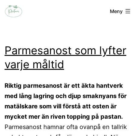
Hoppa
plectrum.se
Meny
till
innehåll
Parmesanost som lyfter
varje måltid
Riktig parmesanost är ett äkta hantverk
med lång lagring och djup smaknyans för
matälskare som vill förstå att osten är
mycket mer än riven topping på pastan.
Parmesanost hamnar ofta ovanpå en tallrik