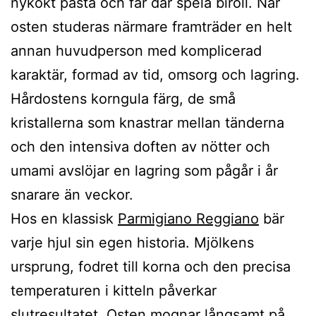
nykokt pasta och får där spela biroll. När
osten studeras närmare framträder en helt
annan huvudperson med komplicerad
karaktär, formad av tid, omsorg och lagring.
Hårdostens korngula färg, de små
kristallerna som knastrar mellan tänderna
och den intensiva doften av nötter och
umami avslöjar en lagring som pågår i år
snarare än veckor.
Hos en klassisk
Parmigiano Reggiano
bär
varje hjul sin egen historia. Mjölkens
ursprung, fodret till korna och den precisa
temperaturen i kitteln påverkar
slutresultatet. Osten mognar långsamt på