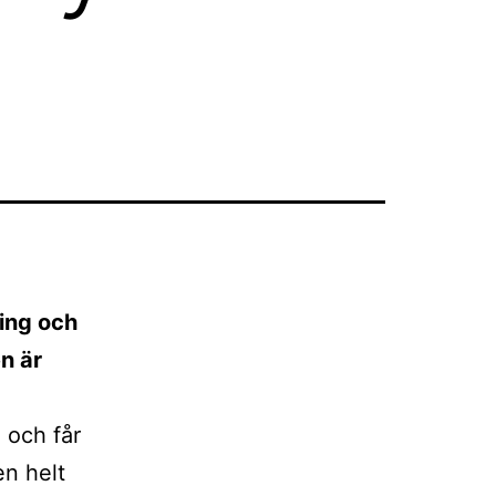
ring och
n är
 och får
en helt