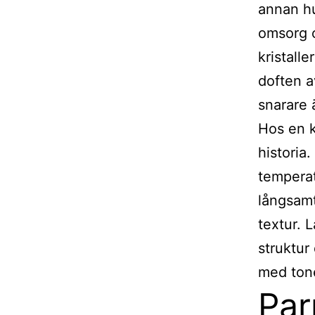
annan hu
omsorg o
kristall
doften a
snarare 
Hos en 
historia
temperat
långsamt
textur. 
struktur
med tone
Par