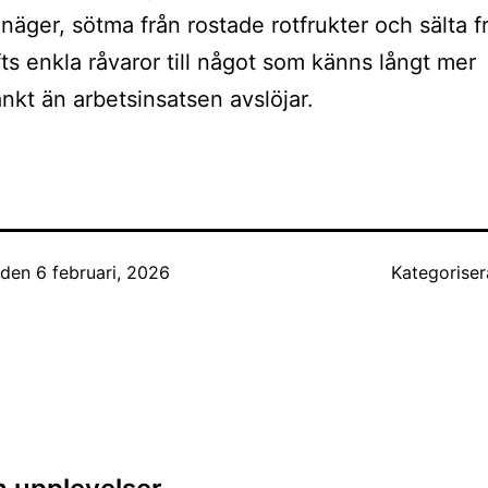
näger, sötma från rostade rotfrukter och sälta f
fts enkla råvaror till något som känns långt mer
kt än arbetsinsatsen avslöjar.
t den
6 februari, 2026
Kategorise
ing