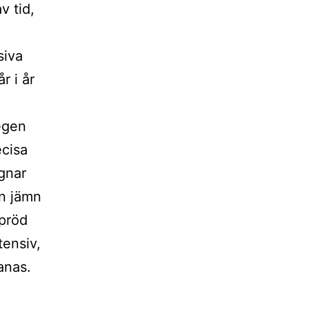
v tid,
siva
r i år
 egen
ecisa
ognar
en jämn
spröd
tensiv,
anas.