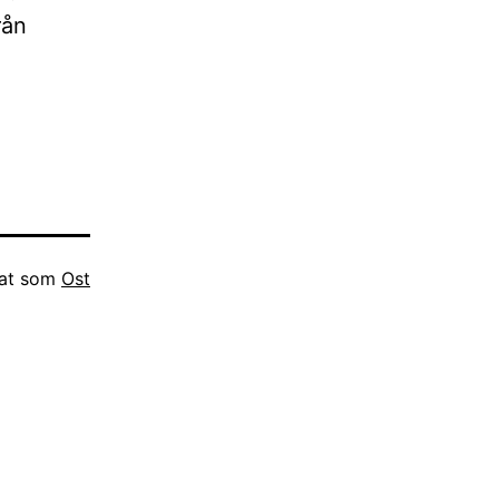
rån
rat som
Ost